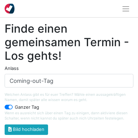
Finde einen
gemeinsamen Termin -
Los gehts!
Anlass
Welchen Anlass gibt es für euer Treffen? Wähle einen aussagekräftigen
Namen, damit später alle wissen worum es geht.
Ganzer Tag
Wenn es ausreicht sich über einen Tag zu einigen, dann aktiviere diesen
Schalter, wenn nicht kannst du später auch nich Uhrzeiten festelegen.
Bild hochladen