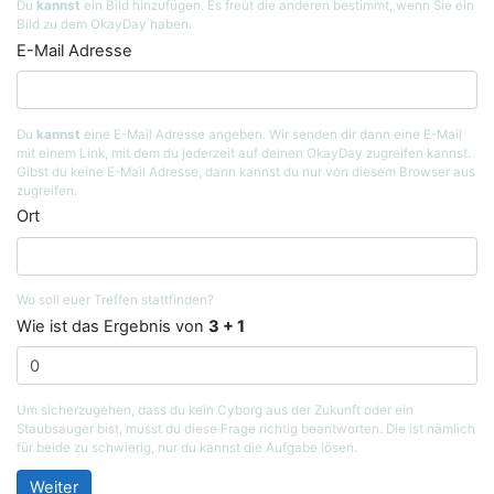
Du
kannst
ein Bild hinzufügen. Es freut die anderen bestimmt, wenn Sie ein
Bild zu dem OkayDay haben.
E-Mail Adresse
Du
kannst
eine E-Mail Adresse angeben. Wir senden dir dann eine E-Mail
mit einem Link, mit dem du jederzeit auf deinen OkayDay zugreifen kannst.
Gibst du keine E-Mail Adresse, dann kannst du nur von diesem Browser aus
zugreifen.
Ort
Wo soll euer Treffen stattfinden?
Wie ist das Ergebnis von
3 + 1
Um sicherzugehen, dass du kein Cyborg aus der Zukunft oder ein
Staubsauger bist, musst du diese Frage richtig beantworten. Die ist nämlich
für beide zu schwierig, nur du kannst die Aufgabe lösen.
Weiter