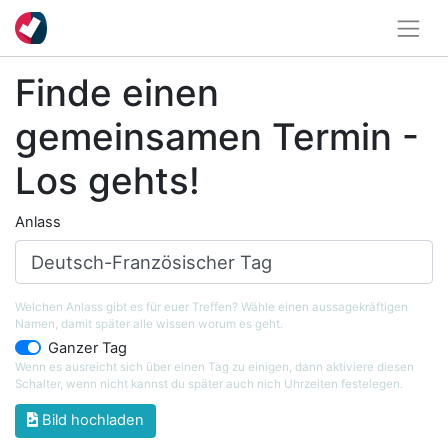
Finde einen
gemeinsamen Termin -
Los gehts!
Anlass
Welchen Anlass gibt es für euer Treffen? Wähle einen aussagekräftigen
Namen, damit später alle wissen worum es geht.
Ganzer Tag
Wenn es ausreicht sich über einen Tag zu einigen, dann aktiviere diesen
Schalter, wenn nicht kannst du später auch nich Uhrzeiten festelegen.
Bild hochladen