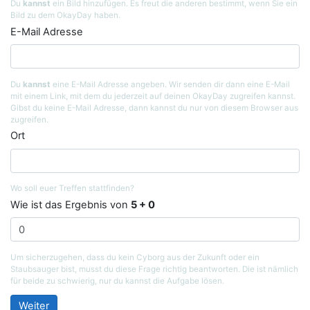
Du
kannst
ein Bild hinzufügen. Es freut die anderen bestimmt, wenn Sie ein
Bild zu dem OkayDay haben.
E-Mail Adresse
Du
kannst
eine E-Mail Adresse angeben. Wir senden dir dann eine E-Mail
mit einem Link, mit dem du jederzeit auf deinen OkayDay zugreifen kannst.
Gibst du keine E-Mail Adresse, dann kannst du nur von diesem Browser aus
zugreifen.
Ort
Wo soll euer Treffen stattfinden?
Wie ist das Ergebnis von
5 + 0
Um sicherzugehen, dass du kein Cyborg aus der Zukunft oder ein
Staubsauger bist, musst du diese Frage richtig beantworten. Die ist nämlich
für beide zu schwierig, nur du kannst die Aufgabe lösen.
Weiter