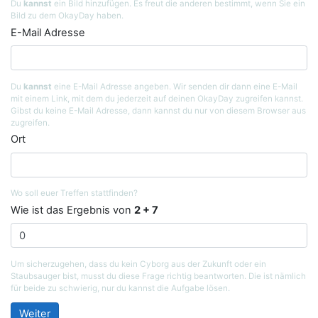
Du
kannst
ein Bild hinzufügen. Es freut die anderen bestimmt, wenn Sie ein
Bild zu dem OkayDay haben.
E-Mail Adresse
Du
kannst
eine E-Mail Adresse angeben. Wir senden dir dann eine E-Mail
mit einem Link, mit dem du jederzeit auf deinen OkayDay zugreifen kannst.
Gibst du keine E-Mail Adresse, dann kannst du nur von diesem Browser aus
zugreifen.
Ort
Wo soll euer Treffen stattfinden?
Wie ist das Ergebnis von
2 + 7
Um sicherzugehen, dass du kein Cyborg aus der Zukunft oder ein
Staubsauger bist, musst du diese Frage richtig beantworten. Die ist nämlich
für beide zu schwierig, nur du kannst die Aufgabe lösen.
Weiter