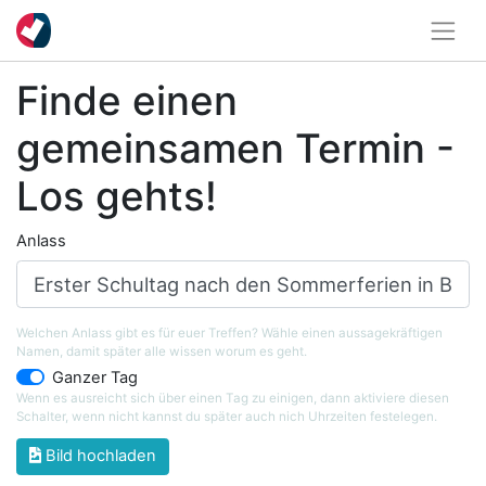
Finde einen
gemeinsamen Termin -
Los gehts!
Anlass
Welchen Anlass gibt es für euer Treffen? Wähle einen aussagekräftigen
Namen, damit später alle wissen worum es geht.
Ganzer Tag
Wenn es ausreicht sich über einen Tag zu einigen, dann aktiviere diesen
Schalter, wenn nicht kannst du später auch nich Uhrzeiten festelegen.
Bild hochladen