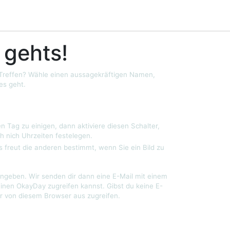
 gehts!
 Treffen? Wähle einen aussagekräftigen Namen,
es geht.
n Tag zu einigen, dann aktiviere diesen Schalter,
h nich Uhrzeiten festelegen.
s freut die anderen bestimmt, wenn Sie ein Bild zu
ngeben. Wir senden dir dann eine E-Mail mit einem
einen OkayDay zugreifen kannst. Gibst du keine E-
r von diesem Browser aus zugreifen.
?