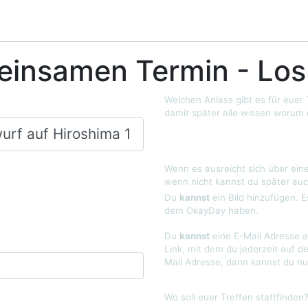
einsamen Termin - Los
Welchen Anlass gibt es für euer
damit später alle wissen worum 
Wenn es ausreicht sich über eine
wenn nicht kannst du später auc
Du
kannst
ein Bild hinzufügen. E
dem OkayDay haben.
Du
kannst
eine E-Mail Adresse a
Link, mit dem du jederzeit auf d
Mail Adresse, dann kannst du nu
Wo soll euer Treffen stattfinden