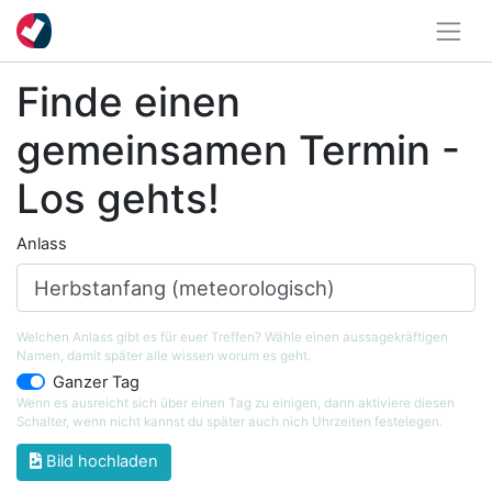
Finde einen
gemeinsamen Termin -
Los gehts!
Anlass
Welchen Anlass gibt es für euer Treffen? Wähle einen aussagekräftigen
Namen, damit später alle wissen worum es geht.
Ganzer Tag
Wenn es ausreicht sich über einen Tag zu einigen, dann aktiviere diesen
Schalter, wenn nicht kannst du später auch nich Uhrzeiten festelegen.
Bild hochladen