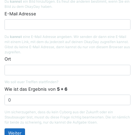
Du
kannst
ein Bild hinzufügen. Es freut die anderen bestimmt, wenn Sie ein
Bild zu dem OkayDay haben.
E-Mail Adresse
Du
kannst
eine E-Mail Adresse angeben. Wir senden dir dann eine E-Mail
mit einem Link, mit dem du jederzeit auf deinen OkayDay zugreifen kannst.
Gibst du keine E-Mail Adresse, dann kannst du nur von diesem Browser aus
zugreifen.
Ort
Wo soll euer Treffen stattfinden?
Wie ist das Ergebnis von
5 + 6
Um sicherzugehen, dass du kein Cyborg aus der Zukunft oder ein
Staubsauger bist, musst du diese Frage richtig beantworten. Die ist nämlich
für beide zu schwierig, nur du kannst die Aufgabe lösen.
Weiter