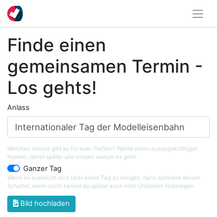
Finde einen
gemeinsamen Termin -
Los gehts!
Anlass
Welchen Anlass gibt es für euer Treffen? Wähle einen aussagekräftigen
Namen, damit später alle wissen worum es geht.
Ganzer Tag
Wenn es ausreicht sich über einen Tag zu einigen, dann aktiviere diesen
Schalter, wenn nicht kannst du später auch nich Uhrzeiten festelegen.
Bild hochladen