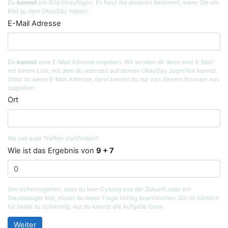
Du
kannst
ein Bild hinzufügen. Es freut die anderen bestimmt, wenn Sie ein
Bild zu dem OkayDay haben.
E-Mail Adresse
Du
kannst
eine E-Mail Adresse angeben. Wir senden dir dann eine E-Mail
mit einem Link, mit dem du jederzeit auf deinen OkayDay zugreifen kannst.
Gibst du keine E-Mail Adresse, dann kannst du nur von diesem Browser aus
zugreifen.
Ort
Wo soll euer Treffen stattfinden?
Wie ist das Ergebnis von
9 + 7
Um sicherzugehen, dass du kein Cyborg aus der Zukunft oder ein
Staubsauger bist, musst du diese Frage richtig beantworten. Die ist nämlich
für beide zu schwierig, nur du kannst die Aufgabe lösen.
Weiter