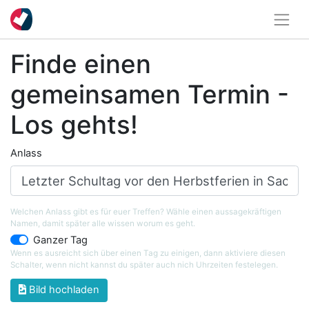
Finde einen
gemeinsamen Termin -
Los gehts!
Anlass
Welchen Anlass gibt es für euer Treffen? Wähle einen aussagekräftigen
Namen, damit später alle wissen worum es geht.
Ganzer Tag
Wenn es ausreicht sich über einen Tag zu einigen, dann aktiviere diesen
Schalter, wenn nicht kannst du später auch nich Uhrzeiten festelegen.
Bild hochladen