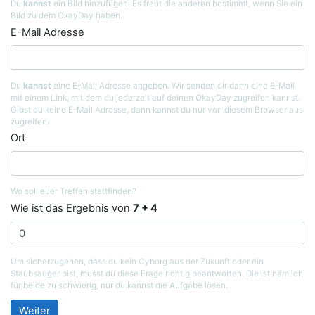
Du
kannst
ein Bild hinzufügen. Es freut die anderen bestimmt, wenn Sie ein
Bild zu dem OkayDay haben.
E-Mail Adresse
Du
kannst
eine E-Mail Adresse angeben. Wir senden dir dann eine E-Mail
mit einem Link, mit dem du jederzeit auf deinen OkayDay zugreifen kannst.
Gibst du keine E-Mail Adresse, dann kannst du nur von diesem Browser aus
zugreifen.
Ort
Wo soll euer Treffen stattfinden?
Wie ist das Ergebnis von
7 + 4
Um sicherzugehen, dass du kein Cyborg aus der Zukunft oder ein
Staubsauger bist, musst du diese Frage richtig beantworten. Die ist nämlich
für beide zu schwierig, nur du kannst die Aufgabe lösen.
Weiter