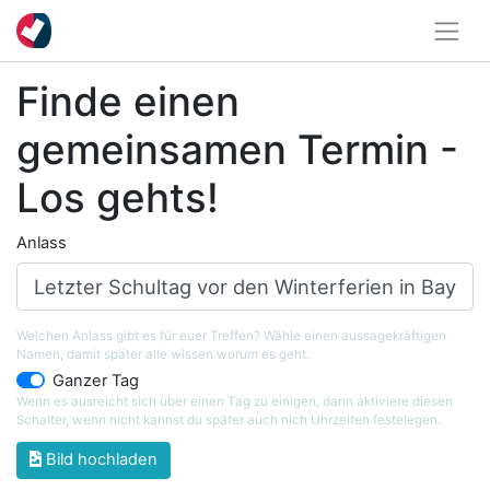
Finde einen
gemeinsamen Termin -
Los gehts!
Anlass
Welchen Anlass gibt es für euer Treffen? Wähle einen aussagekräftigen
Namen, damit später alle wissen worum es geht.
Ganzer Tag
Wenn es ausreicht sich über einen Tag zu einigen, dann aktiviere diesen
Schalter, wenn nicht kannst du später auch nich Uhrzeiten festelegen.
Bild hochladen