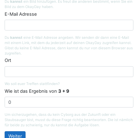
Du
kannst
ein Bild hinzufügen. Es freut die anderen bestimmt, wenn Sie ein
Bild zu dem OkayDay haben.
E-Mail Adresse
Du
kannst
eine E-Mail Adresse angeben. Wir senden dir dann eine E-Mail
mit einem Link, mit dem du jederzeit auf deinen OkayDay zugreifen kannst.
Gibst du keine E-Mail Adresse, dann kannst du nur von diesem Browser aus
zugreifen.
Ort
Wo soll euer Treffen stattfinden?
Wie ist das Ergebnis von
3 + 9
Um sicherzugehen, dass du kein Cyborg aus der Zukunft oder ein
Staubsauger bist, musst du diese Frage richtig beantworten. Die ist nämlich
für beide zu schwierig, nur du kannst die Aufgabe lösen.
Weiter