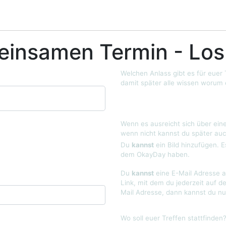
einsamen Termin - Los
Welchen Anlass gibt es für euer
damit später alle wissen worum 
Wenn es ausreicht sich über eine
wenn nicht kannst du später auc
Du
kannst
ein Bild hinzufügen. E
dem OkayDay haben.
Du
kannst
eine E-Mail Adresse a
Link, mit dem du jederzeit auf d
Mail Adresse, dann kannst du nu
Wo soll euer Treffen stattfinden