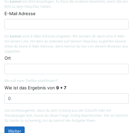
Du
kannst
ein Bild hinzufügen. Es freut die anderen bestimmt, wenn Sie ein
Bild zu dem OkayDay haben.
E-Mail Adresse
Du
kannst
eine E-Mail Adresse angeben. Wir senden dir dann eine E-Mail
mit einem Link, mit dem du jederzeit auf deinen OkayDay zugreifen kannst.
Gibst du keine E-Mail Adresse, dann kannst du nur von diesem Browser aus
zugreifen.
Ort
Wo soll euer Treffen stattfinden?
Wie ist das Ergebnis von
9 + 7
Um sicherzugehen, dass du kein Cyborg aus der Zukunft oder ein
Staubsauger bist, musst du diese Frage richtig beantworten. Die ist nämlich
für beide zu schwierig, nur du kannst die Aufgabe lösen.
Weiter