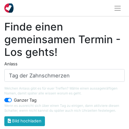
Finde einen
gemeinsamen Termin -
Los gehts!
Anlass
Welchen Anlass gibt es für euer Treffen? Wähle einen aussagekräftigen
Namen, damit später alle wissen worum es geht.
Ganzer Tag
Wenn es ausreicht sich über einen Tag zu einigen, dann aktiviere diesen
Schalter, wenn nicht kannst du später auch nich Uhrzeiten festelegen.
Bild hochladen