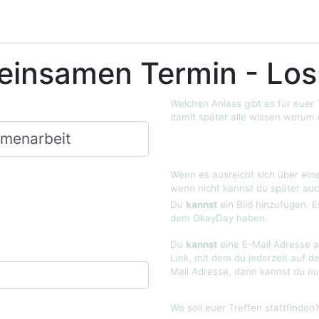
einsamen Termin - Los
Welchen Anlass gibt es für euer
damit später alle wissen worum 
Wenn es ausreicht sich über eine
wenn nicht kannst du später auc
Du
kannst
ein Bild hinzufügen. E
dem OkayDay haben.
Du
kannst
eine E-Mail Adresse a
Link, mit dem du jederzeit auf d
Mail Adresse, dann kannst du nu
Wo soll euer Treffen stattfinden