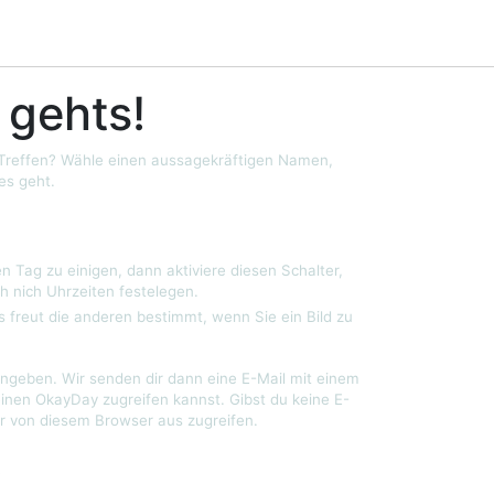
 gehts!
 Treffen? Wähle einen aussagekräftigen Namen,
es geht.
n Tag zu einigen, dann aktiviere diesen Schalter,
h nich Uhrzeiten festelegen.
s freut die anderen bestimmt, wenn Sie ein Bild zu
ngeben. Wir senden dir dann eine E-Mail mit einem
einen OkayDay zugreifen kannst. Gibst du keine E-
r von diesem Browser aus zugreifen.
?