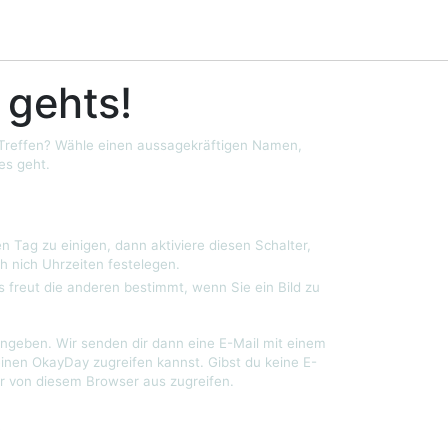
 gehts!
 Treffen? Wähle einen aussagekräftigen Namen,
es geht.
n Tag zu einigen, dann aktiviere diesen Schalter,
h nich Uhrzeiten festelegen.
s freut die anderen bestimmt, wenn Sie ein Bild zu
ngeben. Wir senden dir dann eine E-Mail mit einem
einen OkayDay zugreifen kannst. Gibst du keine E-
r von diesem Browser aus zugreifen.
?