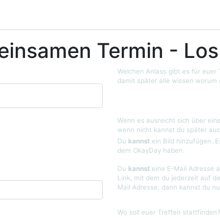
einsamen Termin - Los
Welchen Anlass gibt es für euer
damit später alle wissen worum 
Wenn es ausreicht sich über eine
wenn nicht kannst du später auc
Du
kannst
ein Bild hinzufügen. E
dem OkayDay haben.
Du
kannst
eine E-Mail Adresse a
Link, mit dem du jederzeit auf d
Mail Adresse, dann kannst du nu
Wo soll euer Treffen stattfinden