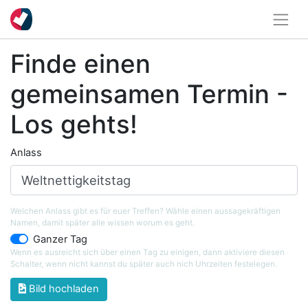
Finde einen
gemeinsamen Termin -
Los gehts!
Anlass
Welchen Anlass gibt es für euer Treffen? Wähle einen aussagekräftigen
Namen, damit später alle wissen worum es geht.
Ganzer Tag
Wenn es ausreicht sich über einen Tag zu einigen, dann aktiviere diesen
Schalter, wenn nicht kannst du später auch nich Uhrzeiten festelegen.
Bild hochladen