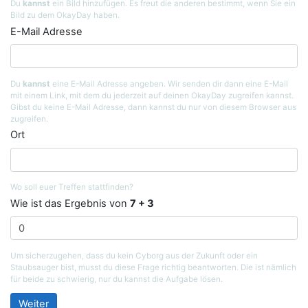
Du
kannst
ein Bild hinzufügen. Es freut die anderen bestimmt, wenn Sie ein
Bild zu dem OkayDay haben.
E-Mail Adresse
Du
kannst
eine E-Mail Adresse angeben. Wir senden dir dann eine E-Mail
mit einem Link, mit dem du jederzeit auf deinen OkayDay zugreifen kannst.
Gibst du keine E-Mail Adresse, dann kannst du nur von diesem Browser aus
zugreifen.
Ort
Wo soll euer Treffen stattfinden?
Wie ist das Ergebnis von
7 + 3
Um sicherzugehen, dass du kein Cyborg aus der Zukunft oder ein
Staubsauger bist, musst du diese Frage richtig beantworten. Die ist nämlich
für beide zu schwierig, nur du kannst die Aufgabe lösen.
Weiter