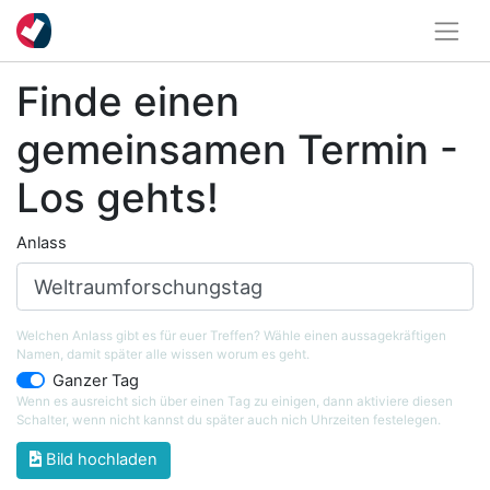
Finde einen
gemeinsamen Termin -
Los gehts!
Anlass
Welchen Anlass gibt es für euer Treffen? Wähle einen aussagekräftigen
Namen, damit später alle wissen worum es geht.
Ganzer Tag
Wenn es ausreicht sich über einen Tag zu einigen, dann aktiviere diesen
Schalter, wenn nicht kannst du später auch nich Uhrzeiten festelegen.
Bild hochladen