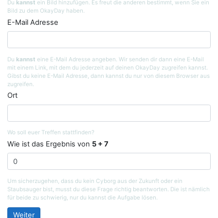
Du
kannst
ein Bild hinzufügen. Es freut die anderen bestimmt, wenn Sie ein
Bild zu dem OkayDay haben.
E-Mail Adresse
Du
kannst
eine E-Mail Adresse angeben. Wir senden dir dann eine E-Mail
mit einem Link, mit dem du jederzeit auf deinen OkayDay zugreifen kannst.
Gibst du keine E-Mail Adresse, dann kannst du nur von diesem Browser aus
zugreifen.
Ort
Wo soll euer Treffen stattfinden?
Wie ist das Ergebnis von
5 + 7
Um sicherzugehen, dass du kein Cyborg aus der Zukunft oder ein
Staubsauger bist, musst du diese Frage richtig beantworten. Die ist nämlich
für beide zu schwierig, nur du kannst die Aufgabe lösen.
Weiter