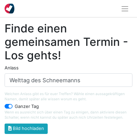
Finde einen
gemeinsamen Termin -
Los gehts!
Anlass
Welchen Anlass gibt es für euer Treffen? Wähle einen aussagekräftigen
Namen, damit später alle wissen worum es geht.
Ganzer Tag
Wenn es ausreicht sich über einen Tag zu einigen, dann aktiviere diesen
Schalter, wenn nicht kannst du später auch nich Uhrzeiten festelegen.
Bild hochladen