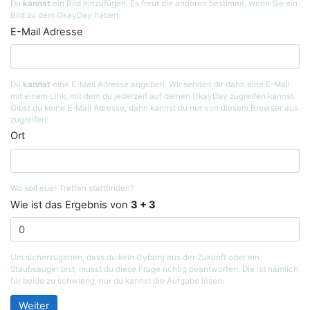
Du
kannst
ein Bild hinzufügen. Es freut die anderen bestimmt, wenn Sie ein
Bild zu dem OkayDay haben.
E-Mail Adresse
Du
kannst
eine E-Mail Adresse angeben. Wir senden dir dann eine E-Mail
mit einem Link, mit dem du jederzeit auf deinen OkayDay zugreifen kannst.
Gibst du keine E-Mail Adresse, dann kannst du nur von diesem Browser aus
zugreifen.
Ort
Wo soll euer Treffen stattfinden?
Wie ist das Ergebnis von
3 + 3
Um sicherzugehen, dass du kein Cyborg aus der Zukunft oder ein
Staubsauger bist, musst du diese Frage richtig beantworten. Die ist nämlich
für beide zu schwierig, nur du kannst die Aufgabe lösen.
Weiter