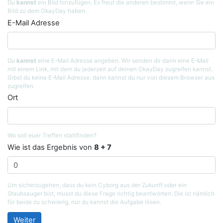
Du
kannst
ein Bild hinzufügen. Es freut die anderen bestimmt, wenn Sie ein
Bild zu dem OkayDay haben.
E-Mail Adresse
Du
kannst
eine E-Mail Adresse angeben. Wir senden dir dann eine E-Mail
mit einem Link, mit dem du jederzeit auf deinen OkayDay zugreifen kannst.
Gibst du keine E-Mail Adresse, dann kannst du nur von diesem Browser aus
zugreifen.
Ort
Wo soll euer Treffen stattfinden?
Wie ist das Ergebnis von
8 + 7
Um sicherzugehen, dass du kein Cyborg aus der Zukunft oder ein
Staubsauger bist, musst du diese Frage richtig beantworten. Die ist nämlich
für beide zu schwierig, nur du kannst die Aufgabe lösen.
Weiter