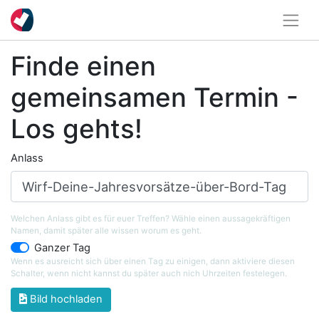
Finde einen
gemeinsamen Termin -
Los gehts!
Anlass
Welchen Anlass gibt es für euer Treffen? Wähle einen aussagekräftigen
Namen, damit später alle wissen worum es geht.
Ganzer Tag
Wenn es ausreicht sich über einen Tag zu einigen, dann aktiviere diesen
Schalter, wenn nicht kannst du später auch nich Uhrzeiten festelegen.
Bild hochladen